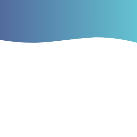
Current Issue
Vol. 6 No. 08 (2026): AKTUAR MOLIYA VA
BUXGALTERIYA HISOBI