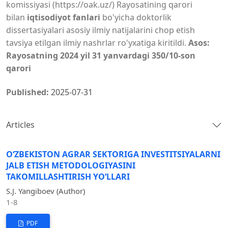
komissiyasi (https://oak.uz/) Rayosatining qarori
bilan
iqtisodiyot fanlari
bo'yicha doktorlik
dissertasiyalari asosiy ilmiy natijalarini chop etish
tavsiya etilgan ilmiy nashrlar ro'yxatiga kiritildi.
Asos:
Rayosatning 2024 yil 31 yanvardagi 350/10-son
qarori
Published:
2025-07-31
Articles
O‘ZBEKISTON AGRAR SEKTORIGA INVESTITSIYALARNI
JALB ETISH METODOLOGIYASINI
TAKOMILLASHTIRISH YO‘LLARI
S.J. Yangiboev (Author)
1-8
PDF