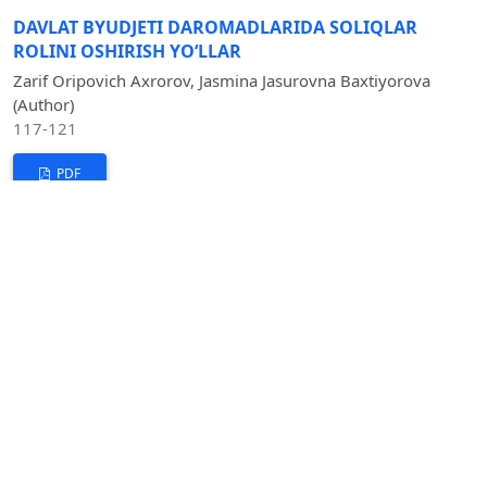
DAVLAT BYUDJETI DAROMADLARIDA SOLIQLAR
ROLINI OSHIRISH YOʻLLAR
Zarif Oripovich Axrorov, Jasmina Jasurovna Baxtiyorova
(Author)
117-121
PDF
SUG‘URTA KOMPANIYASI BIZNES–JARAYONLARINI
RAQAMLASHTIRISHNING ZAMONAVIY
TENDENSIYALARI
Shakirov O‘tkirbek Taxirovich (Author)
111-116
PDF
FOND BOZORLARIDA AKSIYALAR MUOMALASINI
RIVOJLANTIRISH TAJRIBALARI