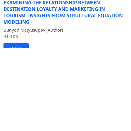
EXAMINING THE RELATIONSHIP BETWEEN
DESTINATION LOYALTY AND MARKETING IN
TOURISM: INSIGHTS FROM STRUCTURAL EQUATION
MODELING
Bunyod Matyusupov (Author)
91-106
PDF
КРЕДИТНАЯ ПОДДЕРЖКА МАЛОГО И СРЕДНЕГО
БИЗНЕСА В РЕСПУБЛИКЕ УЗБЕКИСТАНЕ И
ФАКТОРЫ, ПРЕПЯТСТВУЮЩИЕ ЕГО РАЗВИТИЮ
Абдурашидова Мохидил Кодир қизи, Каримова А.М
(Author)
85-90
PDF
YEOIINING IQTISODIY INTEGRATSIYASI: RIVOJLANISH