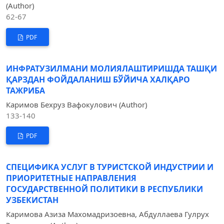
(Author)
62-67
PDF
ИНФРАТУЗИЛМАНИ МОЛИЯЛАШТИРИШДА ТАШҚИ
ҚАРЗДАН ФОЙДАЛАНИШ БЎЙИЧА ХАЛҚАРО
ТАЖРИБА
Каримов Бeхруз Вафокулович (Author)
133-140
PDF
СПЕЦИФИКА УСЛУГ В ТУРИСТСКОЙ ИНДУСТРИИ И
ПРИОРИТЕТНЫЕ НАПРАВЛЕНИЯ
ГОСУДАРСТВЕННОЙ ПОЛИТИКИ В РЕСПУБЛИКИ
УЗБЕКИСТАН
Каримова Азиза Махомадризоевна, Абдуллаева Гулрух