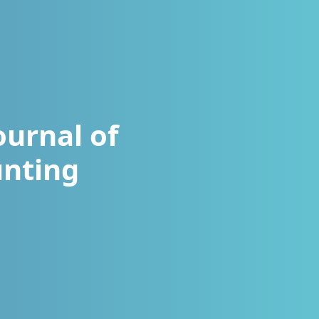
Journal of
unting