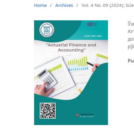
Home
/
Archives
/
Vol. 4 No. 09 (2024): Sci
Ўз
Ат
до
рў
Pu