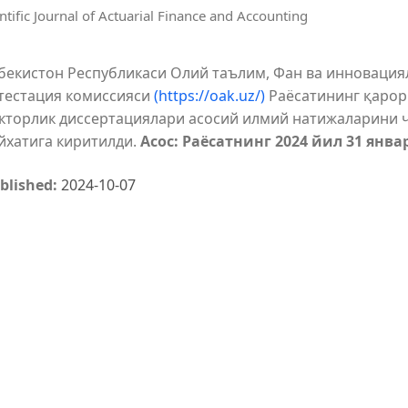
entific Journal of Actuarial Finance and Accounting
бекистон Республикаси Олий таълим, Фан ва инновация
тестация комиссияси
(https://oak.uz/)
Раёсатининг қаро
кторлик диссертациялари асосий илмий натижаларини 
йхатига киритилди.
Асос: Раёсатнинг 2024 йил 31 янва
blished:
2024-10-07