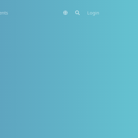
nts
Login