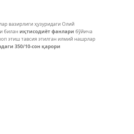
лар вазирлиги ҳузуридаги Олий
ри билан
иқтисодиёт фанлари
бўйича
чоп этиш тавсия этилган илмий нашрлар
рдаги 350/10-сон қарори