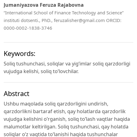
Jumaniyazova Feruza Rajabovna
“International School of Finance Technology and Science”
instituti dotsenti., PhD., feruzalisher@gmail.com ORCID:
0000-0002-1838-3746
Keywords:
Soliq tushunchasi, soliqlar va yig’imlar soliq qarzdorligi
vujudga kelishi, soliq to’lovchilar.
Abstract
Ushbu maqolada soliq qarzdorligini undirish,
qarzdorlikni bartaraf etish, qay holatlarda qarzdorlik
vujudga kelishini o’rganish, soliq to’lash vaqtlar haqida
malumotlar keltirilgan. Soliq tushunchasi, qay holatda
soliqlar o’z vaqtida to’lanishi haqida tushunchalar