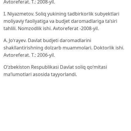
Avtoreferat. T.: 2008-yil.
I. Niyazmetov. Soliq yukining tadbirkorlik subyektlari
moliyaviy faoliyatiga va budjet daromadlariga ta’siri
tahlili. Nomzodlik ishi. Avtoreferat -2008-yil.
A. Jo‘rayev. Davlat budjeti daromadlarini
shakllantirishning dolzarb muammolari. Doktorlik ishi.
Avtoreferat. T.: 2006-yil.
O‘zbekiston Respublikasi Davlat soliq qo‘mitasi
ma’lumotlari asosida tayyorlandi.
O‘zbekiston Respublikasi Davlat soliq qo‘mitasining
rasmiy veb sayti:
http://www.soliq.uz
ma’lumotlari.
O‘zbekiston Respublikasi Prezidentining “O‘zbekiston
Respublikasining soliq siyosatini yanada
takomillashtirish chora-tadbirlari to‘g‘risida”gi PF-5837-
sonli Farmoni. 2019-yil 26-sentabr.