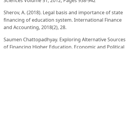
Sciences Volume 51, 2012, Pages 938-942
Sherov, A. (2018). Legal basis and importance of state
financing of education system. International Finance
and Accounting, 2018(2), 28.
Saumen Chattopadhyay. Exploring Alternative Sources
of Financing Higher Education. Economic and Political
Weekly. Vol. 42, No. 42 (Oct. 20 - 26, 2007), pp. 4251-4259
Sherov, A. (2015). Foreign experience in financing of
higher educational system. Scientific enquiry in the
contemporary world: theoretical basics and innovative
approach [L 26], 1, 92-95.
www.imv.uz
www.edu.uz
www.stat.uz