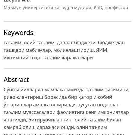
Маъмун университети кафедра мудири, PhD, профессор
Keywords:
таълим, олий таълим, давлат бюджети, бюджетдан
ташқари маблағлар, молиялаштириш, ЯИМ,
ижтимоий соҳа, таълим харажатлари
Abstract
Сўнгги йилларда мамлакатимизда таълим тизимини
ривожлантириш борасида бир қатор ижобий
ўзгаришлар амалга оширилди, хусусан нодавлат
таълим муассасалари фаолиятига кенг имкониятлар
яратилди, битирувчиларнинг олий таълим билан
қамраб олиш даражаси ошди, олий таълим
муассасаларига киришда давлат гранти квоталари