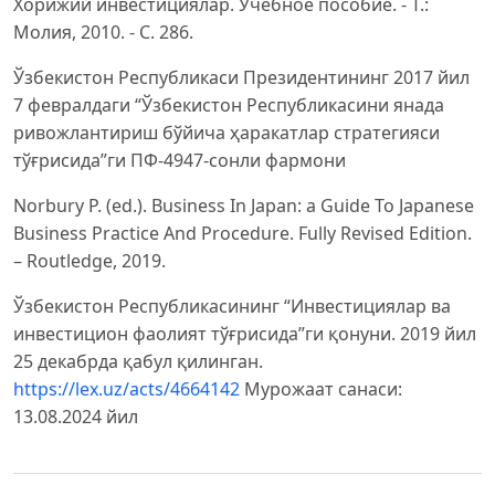
Хорижий инвестициялар. Учебное пособие. - Т.:
Молия, 2010. - C. 286.
Ўзбекистон Республикаси Президентининг 2017 йил
7 февралдаги “Ўзбекистон Республикасини янада
ривожлантириш бўйича ҳаракатлар стратегияси
тўғрисида”ги ПФ-4947-сонли фармони
Norbury P. (ed.). Business In Japan: a Guide To Japanese
Business Practice And Procedure. Fully Revised Edition.
– Routledge, 2019.
Ўзбекистон Республикасининг “Инвестициялар ва
инвестицион фаолият тўғрисида”ги қонуни. 2019 йил
25 декабрда қабул қилинган.
https://lex.uz/acts/4664142
Мурожаат санаси:
13.08.2024 йил