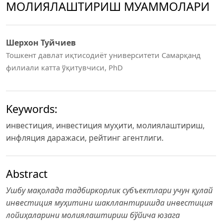
МОЛИЯЛАШТИРИШ МУАММОЛАРИ
Шерхон Туйчиев
Тошкент давлат иқтисодиёт университети Самарқанд
филиали катта ўқитувчиси, PhD
Keywords:
инвестиция, инвестиция муҳити, молиялаштириш,
инфляция даражаси, рейтинг агентлиги.
Abstract
Ушбу мақолада тадбиркорлик субъектлари учун қулай
инвестиция муҳитини шакллантиришда инвестиция
лойиҳаларини молиялаштириш бўйича юзага