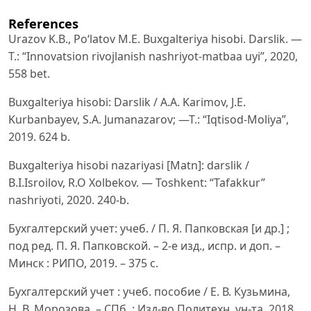
References
Urazov K.B., Poʻlatov M.E. Buxgalteriya hisobi. Darslik. —
T.: “Innovatsion rivojlanish nashriyot-matbaa uyi”, 2020,
558 bet.
Buxgalteriya hisobi: Darslik / A.A. Karimov, J.E.
Kurbanbayev, S.A. Jumanazarov; —T.: “Iqtisod-Moliya”,
2019. 624 b.
Buxgalteriya hisobi nazariyasi [Matn]: darslik /
B.I.Isroilov, R.O Xolbekov. — Toshkent: “Tafakkur”
nashriyoti, 2020. 240-b.
Бухгалтерский учет: учеб. / П. Я. Папковская [и др.] ;
под ред. П. Я. Папковской. – 2-е изд., испр. и доп. –
Минск : РИПО, 2019. – 375 с.
Бухгалтерский учет : учеб. пособие / Е. В. Кузьмина,
Н. В. Морозова. – СПб. : Изд-во Политехн. ун-та, 2018.