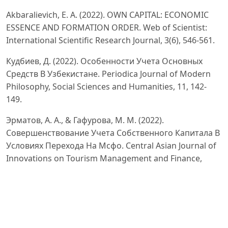
Akbaralievich, E. A. (2022). OWN CAPITAL: ECONOMIC
ESSENCE AND FORMATION ORDER. Web of Scientist:
International Scientific Research Journal, 3(6), 546-561.
Кудбиев, Д. (2022). Особенности Учета Основных
Средств В Узбекистане. Periodica Journal of Modern
Philosophy, Social Sciences and Humanities, 11, 142-
149.
Эрматов, А. А., & Гафурова, М. М. (2022).
Совершенствование Учета Собственного Капитала В
Условиях Перехода На Мсфо. Central Asian Journal of
Innovations on Tourism Management and Finance,
3(12), 8-16.
Савинова, Г. А. (2022). Определение Капитала В Мсфо
И Трактовка Его Сущности. Central Asian Journal of
Innovations on Tourism Management and Finance,