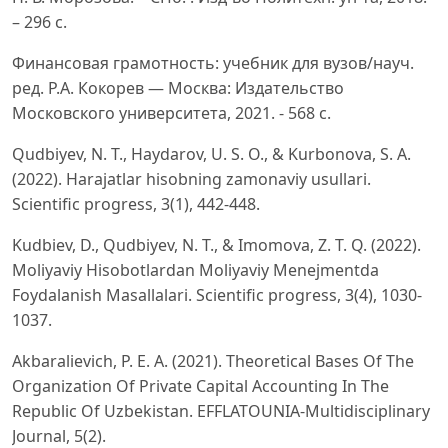
– 296 с.
Финансовая грамотность: учебник для вузов/науч.
ред. Р.А. Кокорев — Москва: Издательство
Московского университета, 2021. - 568 с.
Qudbiyev, N. T., Haydarov, U. S. O., & Kurbonova, S. A.
(2022). Harajatlar hisobning zamonaviy usullari.
Scientific progress, 3(1), 442-448.
Kudbiev, D., Qudbiyev, N. T., & Imomova, Z. T. Q. (2022).
Moliyaviy Hisobotlardan Moliyaviy Menejmentda
Foydalanish Masallalari. Scientific progress, 3(4), 1030-
1037.
Akbaralievich, P. E. A. (2021). Theoretical Bases Of The
Organization Of Private Capital Accounting In The
Republic Of Uzbekistan. EFFLATOUNIA-Multidisciplinary
Journal, 5(2).