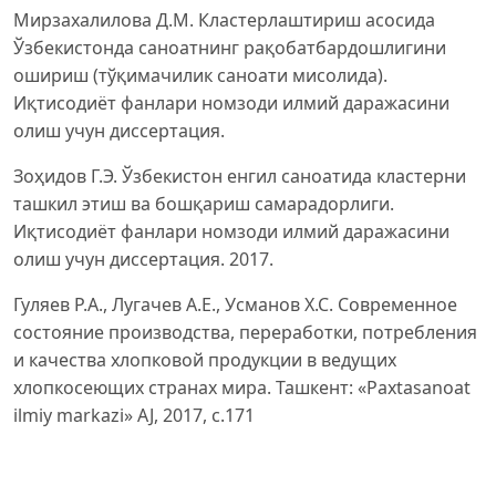
Мирзахалилова Д.М. Кластерлаштириш асосида
Ўзбекистонда саноатнинг рақобатбардошлигини
ошириш (тўқимачилик саноати мисолида).
Иқтисодиёт фанлари номзоди илмий даражасини
олиш учун диссертация.
Зоҳидов Г.Э. Ўзбекистон енгил саноатида кластерни
ташкил этиш ва бошқариш самарадорлиги.
Иқтисодиёт фанлари номзоди илмий даражасини
олиш учун диссертация. 2017.
Гуляев Р.А., Лугачев А.Е., Усманов Х.С. Современное
состояние производства, переработки, потребления
и качества хлопковой продукции в ведущих
хлопкосеющих странах мира. Ташкент: «Paxtasanoat
ilmiy markazi» AJ, 2017, с.171
Ўзбекистонда пахта-тўқимачилик кластерлари:
баҳолаш ва прогноз. Жаҳон банкининг Ўзбекистонда