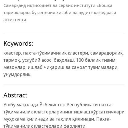
Самарқанд иқтисодиёт ва сервис институти «Бошқа
тармоқларда бугалтерия хисоби ва аудит» кафедраси
ассистенти
Keywords:
кластер, пахта-тўқимачилик кластери, самарадорлик,
тармоқ, услубий асос, баҳолаш, 100 баллик тизим,
мезонлар, ишлаб чиқариш ва саноат тузилмалари,
унумдорлик.
Abstract
Ушбу мақолада Ўзбекистон Республикаси пахта-
тўқимачилик кластерларининг ишлаш кўрсаткичлари
муҳокама қилинади ва таҳлил қилинади. Пахта-
тўқимачилик кластерлари фаолияти