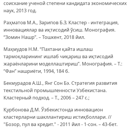
соискание ученой степени кандидата экономических
наук, 2013 год.
Раҳматов М.A., Зарипов Б.З. Кластер - интеграция,
инновациялар ва иқтисодий ўсиш. Монография.
“Зомин Нашр”. – Тошкент, 2018 йил.
Маҳмудов Н.М. “Пахтани қайта ишлаш
тармоқларининг ишлаб чиқариш ва иқтисодий
жараёнларини моделлаштириш”. Монография. – Т.:
“Фан” нашриёти, 1994, 184 б.
Бекмурадов А.Ш., Янг Сон Бэ. Стратегия развития
текстильной промышленности Узбекистана.
Кластерный подход. – Т., 2006 – 247 с.;
Қурбонова Д.М. Ўзбекистонда инновацион
кластерларни шакллантириш истиқболлари. //
"Бозор, пул ва кредит." - 2011 йил - 1-сон. – 43-бет.