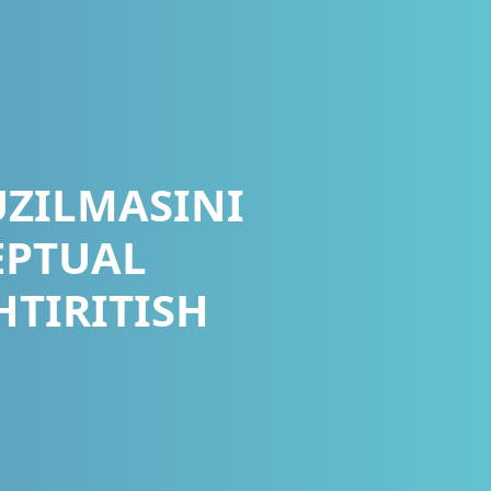
UZILMASINI
EPTUAL
HTIRITISH