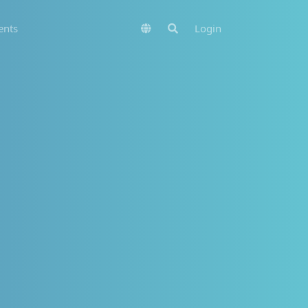
nts
Login