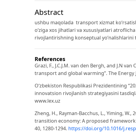
Abstract
ushbu
maqolada
transport xizmat ko‘rsati
o‘ziga xos jihatlari va xususiyatlari atroflic
rivojlantirishning konseptual yo’nalishlarini t
References
Grazi, F., J.C.J.M. van den Bergh, and J.N va
transport and global warming”. The Energy J
Oʻzbekiston Respublikasi Prezidentining “20
innovatsion rivojlanish strategiyasini tasdiql
www.lex.uz
Zheng, H., Rayman-Bacchus, L., Yiming, W., 20
transition economy: A proposed framework 
40, 1280-1294.
https://doi.org/10.1016/j.res