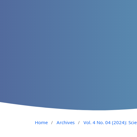
Home
/
Archives
/
Vol. 4 No. 04 (2024): Sci