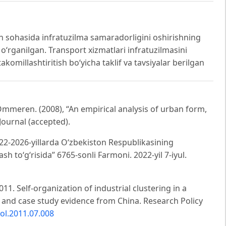
sh sohasida infratuzilma samaradorligini oshirishning
ha o‘rganilgan. Transport xizmatlari infratuzilmasini
akomillashtiritish bo‘yicha taklif va tavsiyalar berilgan
n Ommeren. (2008), “An empirical analysis of urban form,
ournal (accepted).
22-2026-yillarda Oʻzbekiston Respublikasining
ash toʻgʻrisida” 6765-sonli Farmoni. 2022-yil 7-iyul.
11. Self-organization of industrial clustering in a
and case study evidence from China. Research Policy
pol.2011.07.008