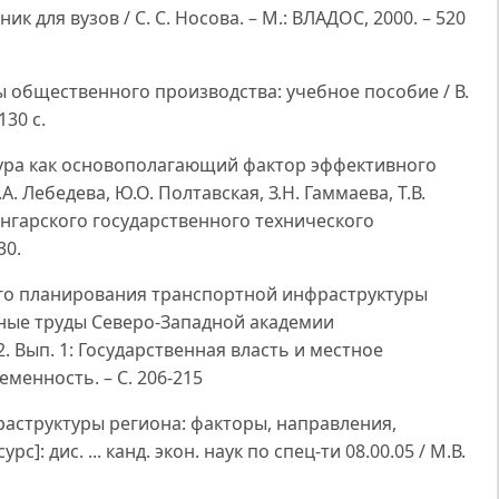
ик для вузов / С. С. Носова. – М.: ВЛАДОС, 2000. – 520
ы общественного производства: учебное пособие / В.
130 с.
тура как основополагающий фактор эффективного
 Лебедева, Ю.О. Полтавская, З.Н. Гаммаева, Т.В.
Ангарского государственного технического
30.
ого планирования транспортной инфраструктуры
чные труды Северо-Западной академии
 2. Вып. 1: Государственная власть и местное
менность. – C. 206-215
раструктуры региона: факторы, направления,
: дис. ... канд. экон. наук по спец-ти 08.00.05 / М.В.