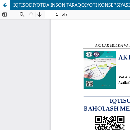
IQTISODIYOTDA INSON TARAQQIYOTI KONSEPSIYAS