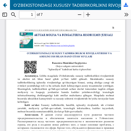
O’ZBEKISTONDAGI XUSUSIY TADBIRKORLIKNI RIVOJLANTIRISH VA AHOLINI ISH BILAN BAND ETISH YO’LLARI