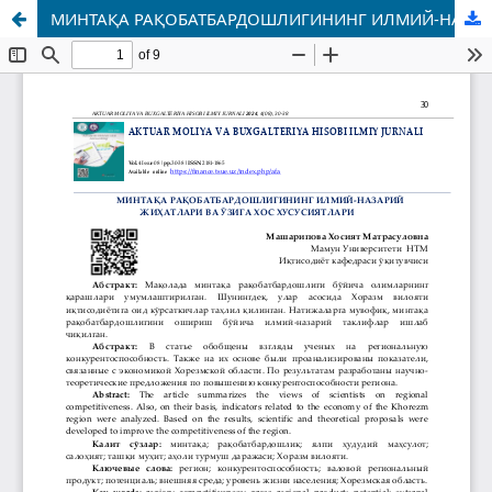
МИНТАҚА РАҚОБАТБАРДОШЛИГИНИНГ ИЛМИЙ-НАЗАРИЙ ЖИҲАТЛАРИ ВА ЎЗИГА ХОС ХУСУСИЯТЛАРИ