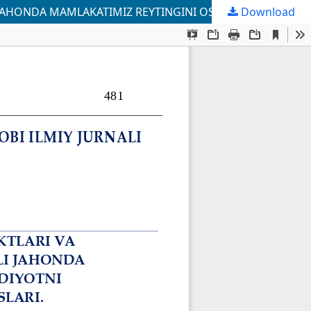
Download
O’ZBEKISTON RESPUBLIKASIDA SANOAT OBYEKTLARI VA MAHSULOTLARGA O’ZBEK TILIDA NOM BERISH ORQALI JAHONDA MAMLAKATIMIZ REYTINGINI OSHIRISH VA IQTISODIYOTNI TAKOMILLASHTIRISHNING ILMIY-NAZARIY ASOSLARI.